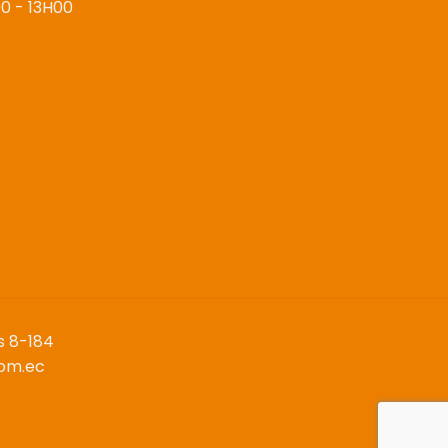
0 - 13H00
os 8-184
com.ec