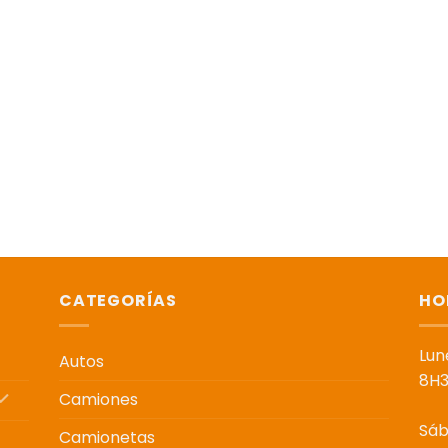
CATEGORÍAS
HO
Lun
Autos
8H3
Camiones
Sá
Camionetas