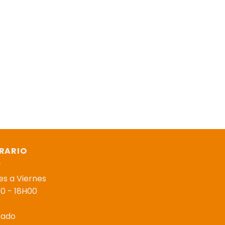
RARIO
es a Viernes
0 - 18H00
bado