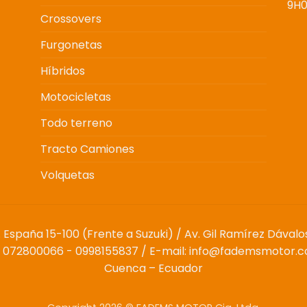
9H0
Crossovers
Furgonetas
Híbridos
Motocicletas
Todo terreno
Tracto Camiones
Volquetas
v. España 15-100 (Frente a Suzuki) / Av. Gil Ramírez Dával
.: 072800066 - 0998155837 / E-mail: info@fademsmotor.
Cuenca – Ecuador