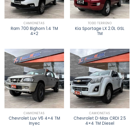
CAMIONETAS
TODO TERRENO
Ram 700 Bighorn 1.4 TM
Kia Sportage LX 2.0L GSL
4×2
TM
CAMIONETAS
CAMIONETAS
Chevrolet Luv V6 4×4 TM
Chevrolet D-Max CRDI 2.5
Inyec
4×4 TM Diesel