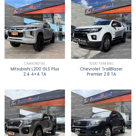
CAMIONETAS
TODO TERRENO
Mitsubishi L200 GLS Plus
Chevrolet TrailBlazer
2.4 4×4 TA
Premier 2.8 TA